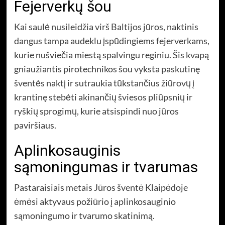
Fejerverkų šou
Kai saulė nusileidžia virš Baltijos jūros, naktinis
dangus tampa audeklu įspūdingiems fejerverkams,
kurie nušviečia miestą spalvingu reginiu. Šis kvapą
gniaužiantis pirotechnikos šou vyksta paskutinę
šventės naktį ir sutraukia tūkstančius žiūrovų į
krantinę stebėti akinančių šviesos pliūpsnių ir
ryškių sprogimų, kurie atsispindi nuo jūros
paviršiaus.
Aplinkosauginis
sąmoningumas ir tvarumas
Pastaraisiais metais Jūros šventė Klaipėdoje
ėmėsi aktyvaus požiūrio į aplinkosauginio
sąmoningumo ir tvarumo skatinimą.