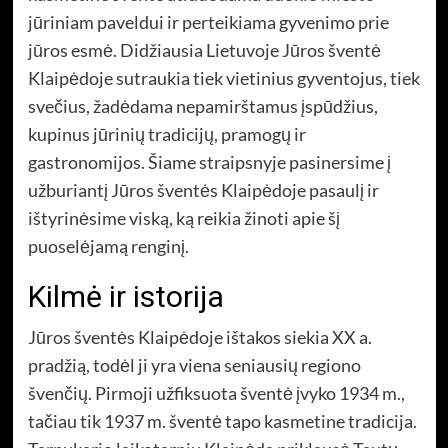
jūriniam paveldui ir perteikiama gyvenimo prie
jūros esmė. Didžiausia Lietuvoje Jūros šventė
Klaipėdoje sutraukia tiek vietinius gyventojus, tiek
svečius, žadėdama nepamirštamus įspūdžius,
kupinus jūrinių tradicijų, pramogų ir
gastronomijos. Šiame straipsnyje pasinersime į
užburiantį Jūros šventės Klaipėdoje pasaulį ir
ištyrinėsime viską, ką reikia žinoti apie šį
puoselėjamą renginį.
Kilmė ir istorija
Jūros šventės Klaipėdoje ištakos siekia XX a.
pradžią, todėl ji yra viena seniausių regiono
švenčių. Pirmoji užfiksuota šventė įvyko 1934 m.,
tačiau tik 1937 m. šventė tapo kasmetine tradicija.