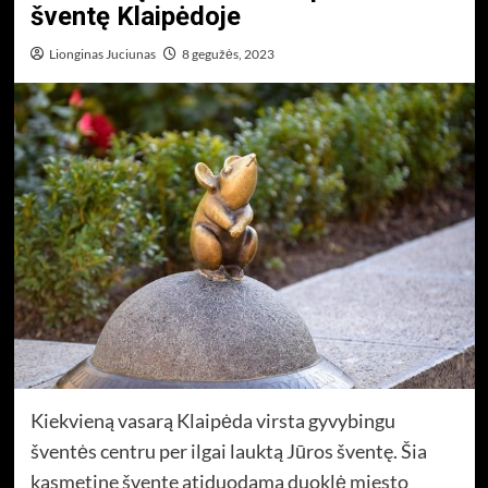
šventę Klaipėdoje
Lionginas Juciunas
8 gegužės, 2023
Kiekvieną vasarą Klaipėda virsta gyvybingu
šventės centru per ilgai lauktą Jūros šventę. Šia
kasmetine švente atiduodama duoklė miesto