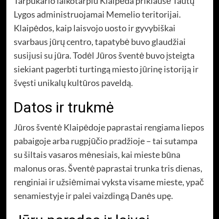
Tarpukario laikotarpiu Klaipėda priklausė Tautų
Lygos administruojamai Memelio teritorijai.
Klaipėdos, kaip laisvojo uosto ir gyvybiškai
svarbaus jūrų centro, tapatybė buvo glaudžiai
susijusi su jūra. Todėl Jūros šventė buvo įsteigta
siekiant pagerbti turtingą miesto jūrinę istoriją ir
švęsti unikalų kultūros paveldą.
Datos ir trukmė
Jūros šventė Klaipėdoje paprastai rengiama liepos
pabaigoje arba rugpjūčio pradžioje – tai sutampa
su šiltais vasaros mėnesiais, kai mieste būna
malonus oras. Šventė paprastai trunka tris dienas,
renginiai ir užsiėmimai vyksta visame mieste, ypač
senamiestyje ir palei vaizdingą Danės upę.