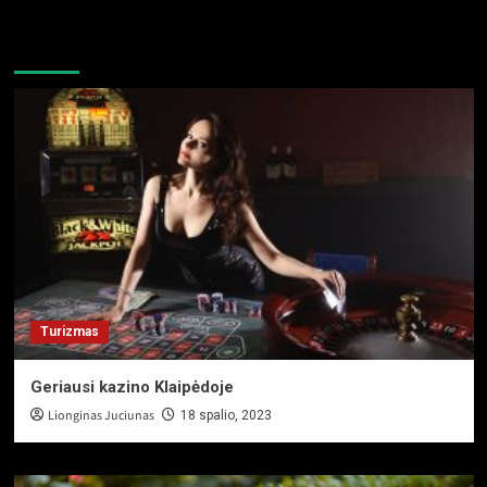
Galbūt praleidote
Turizmas
Geriausi kazino Klaipėdoje
Lionginas Juciunas
18 spalio, 2023