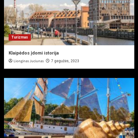
Turizmas
Klaipėdos įdomi istorija
Lionginas Juciunas
7 gegužės, 2023