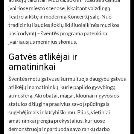
įvairiose miesto scenose, įskaitant vaizdingą
Teatro aikštę ir modernią Koncertų salę. Nuo
tradicinių liaudies šokių iki šiuolaikinės muzikos
pasirodymų – šventės programa patenkina
įvairiausius meninius skonius.
Gatvės atlikėjai ir
amatininkai
Šventės metu gatvėse šurmuliuoja daugybė gatvės
atlikėjų ir amatininkų, kurie papildo gyvybingą
atmosferą. Akrobatai, magai, klounai ir gyvosios
statulos džiugina praeivius savo įspūdingais
sugebėjimais ir kūrybiškumu. Plius, vietiniai
amatininkai įrengia prekystalius, kuriuose
demonstruoja ir parduoda savo rankų darbo