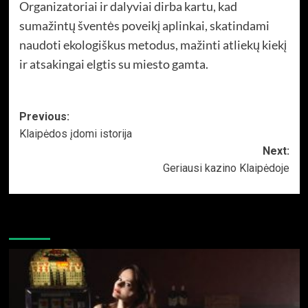
Organizatoriai ir dalyviai dirba kartu, kad
sumažintų šventės poveikį aplinkai, skatindami
naudoti ekologiškus metodus, mažinti atliekų kiekį
ir atsakingai elgtis su miesto gamta.
Post
Previous:
Klaipėdos įdomi istorija
navigation
Next:
Geriausi kazino Klaipėdoje
Daugiau istorijų