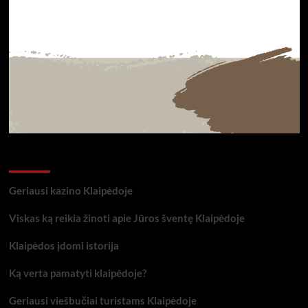
Naujausios žinutės
Geriausi kazino Klaipėdoje
Viskas ką reikia žinoti apie Jūros šventę Klaipėdoje
Klaipėdos įdomi istorija
Ką verta pamatyti klaipėdoje?
Geriausi viešbučiai turistams Klaipėdoje