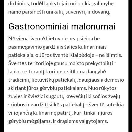
dirbinius, todėl lankytojai turi puikią galimybę
namo parsinešti unikalių suvenyrų ir dovanų.
Gastronominiai malonumai
Nė viena šventė Lietuvoje neapsieina be
pasimėgavimo gardžiais šalies kulinariniais
patiekalais, o Jūros šventė Klaipėdoje – ne išimtis.
Šventės teritorijoje gausu maisto prekystalių ir
lauko restoranų, kuriuose siūloma daugybė
tradicinių lietuviškų patiekalų, daugiausia dėmesio
skiriant jūros gėrybių patiekalams. Nuo rūkytos
žuvies ir šviežiai sugautų krevečių iki sočios žvejų
sriubos ir gardžių silkės patiekalų – šventė suteikia
viliojančią kulinarinę patirtį, kuri tinka ir jūros
gėrybių mėgėjams, ir drąsiems valgytojams.