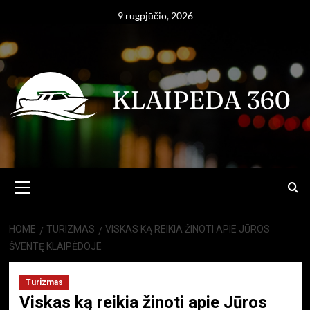
Skip
9 rugpjūčio, 2026
to
content
Primary
Menu
HOME
TURIZMAS
VISKAS KĄ REIKIA ŽINOTI APIE JŪROS
ŠVENTĘ KLAIPĖDOJE
Turizmas
Viskas ką reikia žinoti apie Jūros