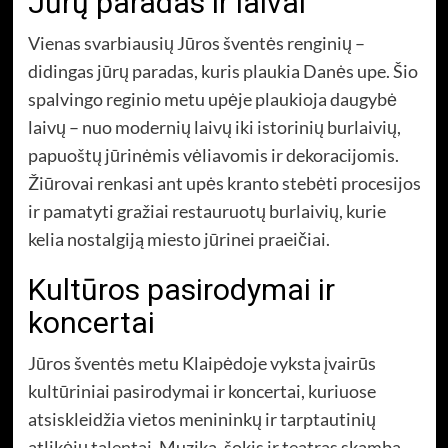
Jūrų paradas ir laivai
Vienas svarbiausių Jūros šventės renginių –
didingas jūrų paradas, kuris plaukia Danės upe. Šio
spalvingo reginio metu upėje plaukioja daugybė
laivų – nuo modernių laivų iki istorinių burlaivių,
papuoštų jūrinėmis vėliavomis ir dekoracijomis.
Žiūrovai renkasi ant upės kranto stebėti procesijos
ir pamatyti gražiai restauruotų burlaivių, kurie
kelia nostalgiją miesto jūrinei praeičiai.
Kultūros pasirodymai ir
koncertai
Jūros šventės metu Klaipėdoje vyksta įvairūs
kultūriniai pasirodymai ir koncertai, kuriuose
atsiskleidžia vietos menininkų ir tarptautinių
atlikėjų talentai. Muzika, šokis ir teatras skamba